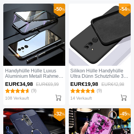
-50
-54
%
%
Handyhülle Hülle Luxus
Silikon Hülle Handyhülle
Aluminium Metall Rahmen
Ultra Dünn Schutzhülle 360
Spiegel 360 Grad Tasche
Grad Tasche C01 für
EUR€34,
98
EUR€19,
98
EUR€69,
99
EUR€42,
98
T06 für Huawei Mate 20
Huawei Mate 20 Lite
(9)
(9)
Lite Schwarz
Schwarz
108 Verkauft
14 Verkauft
-32
-45
%
%