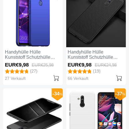
Handyhülle Hülle
Handyhülle Hülle
Kunststoff Schutzhülle
Kunststoff Schutzhülle
Tasche Matt G01 für
Punkte Loch Tasche für
EUR€9,
98
EUR€9,
98
EUR€25,
98
EUR€24,
98
Huawei Mate 20 Lite Blau
Huawei Mate 20 Lite
(27)
(19)
Schwarz
27 Verkauft
66 Verkauft
-34
-37
%
%