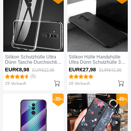
Silikon Schutzhülle Ultra
Silikon Hülle Handyhülle
Dünn Tasche Durchsichtig
Ultra Dünn Schutzhülle 360
Transparent K01 für
Grad Tasche C09 für
EUR€8,
98
EUR€27,
98
EUR€22,
95
EUR€42,
98
Huawei Mate 20 Lite Klar
Huawei Mate 20 Lite
(5)
Schwarz
29 Verkauft
28 Verkauft
-35
-45
%
%