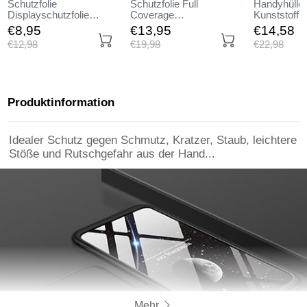
Schutzfolie
Schutzfolie Full
Handyhülle 
Displayschutzfolie
Coverage
Kunststoff 
Panzerfolie Skins zum
Displayschutzfolie
Tasche Matt
€8,
95
€13,
95
€14,
58
Aufkleben Gehärtetes
Panzerfolie Skins zum
Huawei Mate
€12,
98
€19,
98
€22,
98
Glas Glasfolie für
Aufkleben Gehärtetes
Schwarz
Huawei Mate 20 Lite
Glas Glasfolie für
Klar
Huawei Mate 20 Lite
Schwarz
Produktinformation
Idealer Schutz gegen Schmutz, Kratzer, Staub, leichtere
Stöße und Rutschgefahr aus der Hand...
Mehr