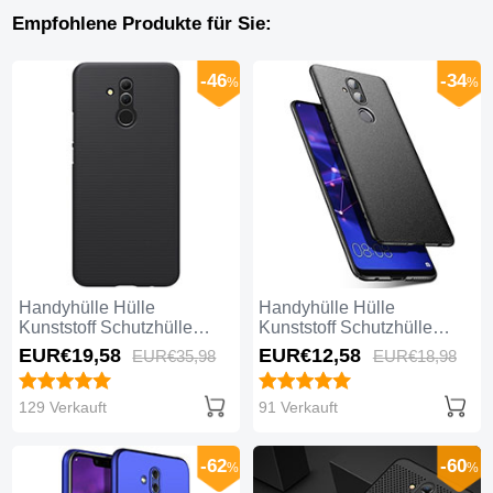
Empfohlene Produkte für Sie:
-46
-34
%
%
Handyhülle Hülle
Handyhülle Hülle
Kunststoff Schutzhülle
Kunststoff Schutzhülle
Tasche Matt P02 für
Tasche Matt P01 für
EUR€19,
58
EUR€12,
58
EUR€35,
98
EUR€18,
98
Huawei Mate 20 Lite
Huawei Mate 20 Lite
Schwarz
Schwarz
129 Verkauft
91 Verkauft
-62
-60
%
%