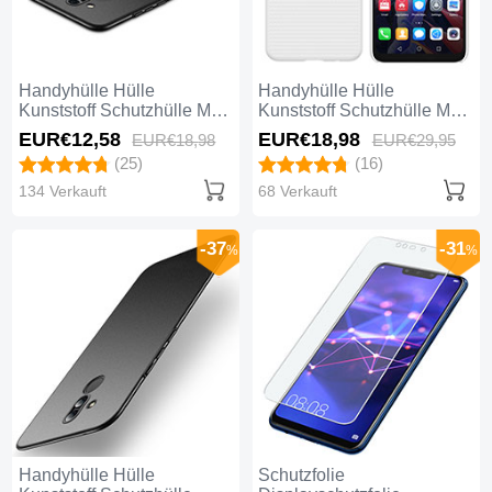
Handyhülle Hülle
Handyhülle Hülle
Kunststoff Schutzhülle Matt
Kunststoff Schutzhülle Matt
M02 für Huawei Mate 20
für Huawei Mate 20 Lite
EUR€12,
58
EUR€18,
98
EUR€18,
98
EUR€29,
95
Lite Schwarz
Weiß
(25)
(16)
134 Verkauft
68 Verkauft
-37
-31
%
%
Handyhülle Hülle
Schutzfolie