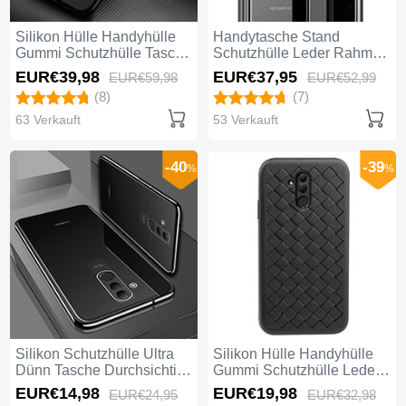
Silikon Hülle Handyhülle
Handytasche Stand
Gummi Schutzhülle Tasche
Schutzhülle Leder Rahmen
Köper Y01 für Huawei Mate
Spiegel Tasche M01 für
EUR€39,
98
EUR€37,
95
EUR€59,
98
EUR€52,
99
20 Lite Schwarz
Huawei Mate 20 Lite
(8)
(7)
Schwarz
63 Verkauft
53 Verkauft
-40
-39
%
%
Silikon Schutzhülle Ultra
Silikon Hülle Handyhülle
Dünn Tasche Durchsichtig
Gummi Schutzhülle Leder
Transparent S01 für
Tasche H05 für Huawei
EUR€14,
98
EUR€19,
98
EUR€24,
95
EUR€32,
98
Huawei Mate 20 Lite
Mate 20 Lite Schwarz