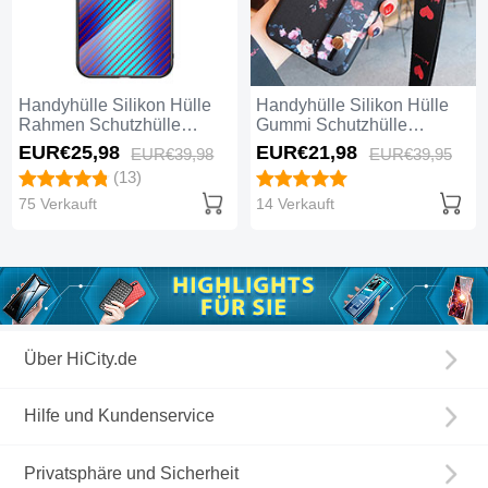
Handyhülle Silikon Hülle
Handyhülle Silikon Hülle
Rahmen Schutzhülle
Gummi Schutzhülle
Spiegel Modisch Muster
Blumen H04 für Huawei
EUR€25,
98
EUR€21,
98
EUR€39,
98
EUR€39,
95
H05 für Huawei Mate 20
Mate 20 Lite Schwarz
(13)
Lite Blau
75 Verkauft
14 Verkauft
Über HiCity.de
Hilfe und Kundenservice
Privatsphäre und Sicherheit