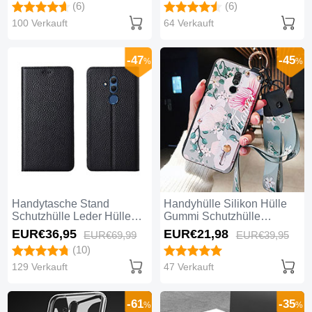
(6)
(6)
Schwarz
100 Verkauft
64 Verkauft
-47
-45
%
%
Handytasche Stand
Handyhülle Silikon Hülle
Schutzhülle Leder Hülle
Gummi Schutzhülle
T08 für Huawei Mate 20
Blumen H06 für Huawei
EUR€36,
95
EUR€21,
98
EUR€69,
99
EUR€39,
95
Lite Schwarz
Mate 20 Lite Cyan
(10)
129 Verkauft
47 Verkauft
-61
-35
%
%