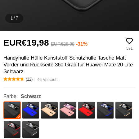
1
/
7
EUR€19,
98
-31%
EUR€28,
98
591
Handyhülle Hülle Kunststoff Schutzhülle Tasche Matt
Vorder und Rückseite 360 Grad für Huawei Mate 20 Lite
Schwarz
(22)
46 Verkauft
Farbe:
Schwarz