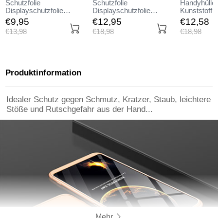
Schutzfolie
Schutzfolie
Handyhülle 
Displayschutzfolie
Displayschutzfolie
Kunststoff 
Panzerfolie Skins zum
Panzerfolie Skins zum
Tasche Matt
€9,
95
€12,
95
€12,
58
Aufkleben Gehärtetes
Aufkleben Gehärtetes
Huawei Hon
€13,
98
€18,
98
€18,
98
Glas Glasfolie für
Glas Glasfolie Anti Blue
Huawei Honor 8X Klar
Ray für Huawei Honor
8X Klar
Produktinformation
Idealer Schutz gegen Schmutz, Kratzer, Staub, leichtere
Stöße und Rutschgefahr aus der Hand...
Mehr