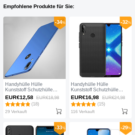
Empfohlene Produkte für Sie:
-34
-32
%
%
Handyhülle Hülle
Handyhülle Hülle
Kunststoff Schutzhülle
Kunststoff Schutzhülle
Tasche Matt P01 für
Punkte Loch Tasche für
EUR€12,
58
EUR€16,
98
EUR€18,
98
EUR€24,
98
Huawei Honor 8X Blau
Huawei Honor 8X Schwarz
(18)
(15)
29 Verkauft
116 Verkauft
-33
-29
%
%