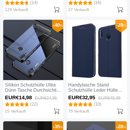
(14)
(16)
8X Weiß
129 Verkauft
27 Verkauft
-40
-28
%
%
Silikon Schutzhülle Ultra
Handytasche Stand
Dünn Tasche Durchsichtig
Schutzhülle Leder Hülle
Transparent H04 für
L05 für Huawei Honor 8X
EUR€14,
98
EUR€32,
95
EUR€24,
95
EUR€45,
99
Huawei Honor 8X Schwarz
Blau
(22)
(10)
15 Verkauft
79 Verkauft
-35
-28
%
%