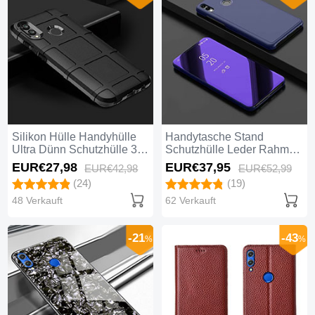
Silikon Hülle Handyhülle
Handytasche Stand
Ultra Dünn Schutzhülle 360
Schutzhülle Leder Rahmen
Grad Tasche für Huawei
Spiegel Tasche für Huawei
EUR€27,
98
EUR€37,
95
EUR€42,
98
EUR€52,
99
Honor 8X Schwarz
Honor 8X Blau
(24)
(19)
48 Verkauft
62 Verkauft
-21
-43
%
%