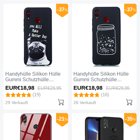
-37
-37
%
%
Handyhülle Silikon Hülle
Handyhülle Silikon Hülle
Gummi Schutzhülle
Gummi Schutzhülle
Modisch Muster für Huawei
Sternenhimmel für Huawei
EUR€18,
98
EUR€18,
98
EUR€29,
95
EUR€29,
95
Honor 8X Plusfarbig
Honor 8X Weiß
(19)
(16)
29 Verkauft
26 Verkauft
-21
-35
%
%