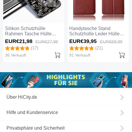
Silikon Schutzhülle
Handytasche Stand
Rahmen Tasche Hülle
Schutzhülle Leder Hülle
Durchsichtig Transparent
L04 für Huawei Honor 8X
EUR€21,
98
EUR€39,
95
EUR€27,
98
EUR€69,
99
Spiegel M03 für Huawei
Braun
(17)
(21)
Honor 8X Schwarz
36 Verkauft
91 Verkauft
Über HiCity.de
Hilfe und Kundenservice
Privatsphäre und Sicherheit