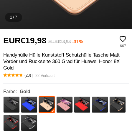
1
/
7
EUR€19,
98
-31%
EUR€28,
98
667
Handyhülle Hülle Kunststoff Schutzhülle Tasche Matt
Vorder und Rückseite 360 Grad für Huawei Honor 8X
Gold
(23)
22 Verkauft
Farbe:
Gold