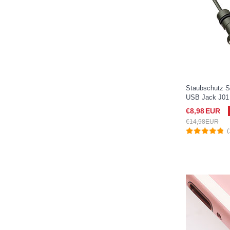
Staubschutz S
USB Jack J01 
(2019) 10.5 S
€8,
98
EUR
€14,
98
EUR
(