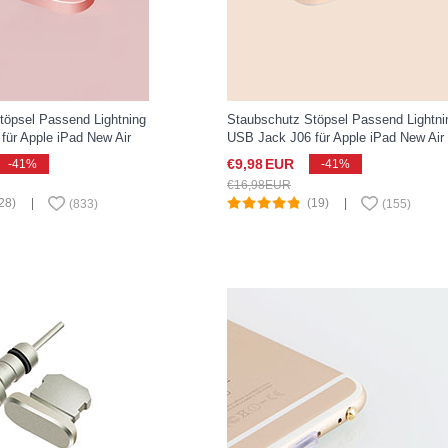
töpsel Passend Lightning
Staubschutz Stöpsel Passend Lightni
für Apple iPad New Air
USB Jack J06 für Apple iPad New Air
osegold
(2019) 10.5 Gold
€9,
98
EUR
-41%
-41%
€16,
98
EUR
28)
|
(19)
|
(
833
)
(
155
)