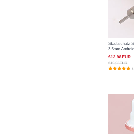
Staubschutz S
3.5mm Android 
Apple iPad New
€12,
98
EUR
€19,
98
EUR
(