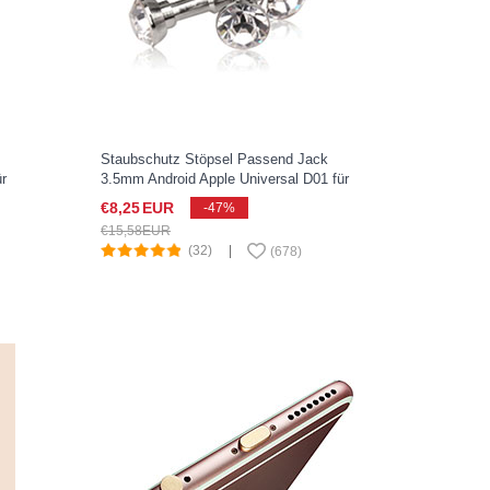
Staubschutz Stöpsel Passend Jack
r
3.5mm Android Apple Universal D01 für
Apple iPad New Air 2019 10.5 Silber
€8,
25
EUR
-47%
€15,
58
EUR
(32)
|
(
678
)