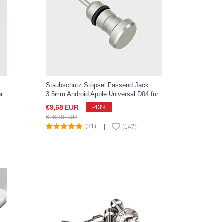
Staubschutz Stöpsel Passend Jack
r
3.5mm Android Apple Universal D04 für
Apple iPad New Air 2019 10.5 Silber
€9,
68
EUR
-43%
€16,
98
EUR
(31)
|
(
147
)