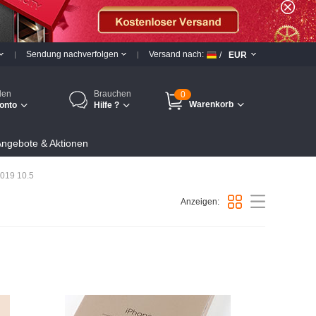
Sendung nachverfolgen
Versand nach:
/
EUR
den
Brauchen
0
Warenkorb
onto
Hilfe ?
ngebote & Aktionen
2019 10.5
Anzeigen: