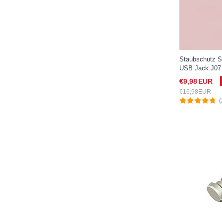
Staubschutz S
USB Jack J07 
(2019) 10.5 R
€9,
98
EUR
€16,
98
EUR
(