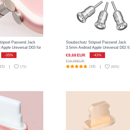
töpsel Passend Jack
Staubschutz Stöpsel Passend Jack
Apple Universal D03 für
3.5mm Android Apple Universal D02 fü
 Air 2019 10.5 Silber
Apple iPad New Air 2019 10.5 Silber
€9,
68
EUR
-35%
-43%
€16,
98
EUR
15)
|
(18)
|
(
75
)
(
805
)