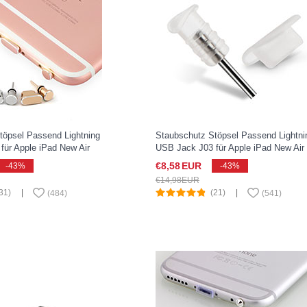
töpsel Passend Lightning
Staubschutz Stöpsel Passend Lightni
für Apple iPad New Air
USB Jack J03 für Apple iPad New Air
osegold
(2019) 10.5 Weiß
€8,
58
EUR
-43%
-43%
€14,
98
EUR
31)
|
(21)
|
(
484
)
(
541
)