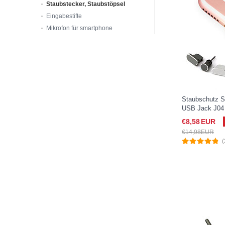
Staubstecker, Staubstöpsel
Eingabestifte
Mikrofon für smartphone
Staubschutz S
USB Jack J04 
(2019) 10.5 R
€8,
58
EUR
€14,
98
EUR
(