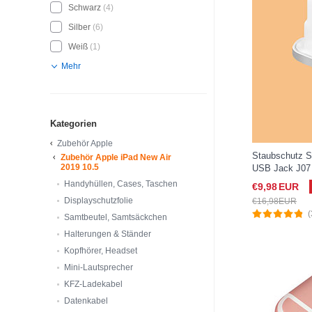
Schwarz
(4)
Silber
(6)
Weiß
(1)
Mehr
Kategorien
Zubehör Apple
Staubschutz S
Zubehör Apple iPad New Air
2019 10.5
USB Jack J07 
(2019) 10.5 Sil
Handyhüllen, Cases, Taschen
€9,
98
EUR
Displayschutzfolie
€16,
98
EUR
(
Samtbeutel, Samtsäckchen
Halterungen & Ständer
Kopfhörer, Headset
Mini-Lautsprecher
KFZ-Ladekabel
Datenkabel