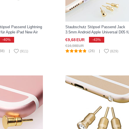
töpsel Passend Lightning
Staubschutz Stöpsel Passend Jack
für Apple iPad New Air
3.5mm Android Apple Universal D05 fü
ber
Apple iPad New Air 2019 10.5 Gold
€9,
68
EUR
-40%
-43%
€16,
98
EUR
38)
|
(26)
|
(
911
)
(
829
)