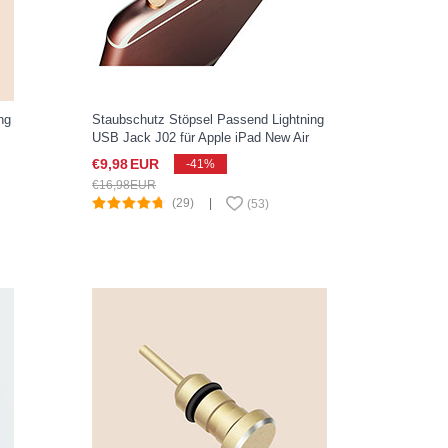
ng
Staubschutz Stöpsel Passend Lightning
USB Jack J02 für Apple iPad New Air
(2019) 10.5 Gold
€9,
98
EUR
-41%
€16,
98
EUR
(29)
|
(
53
)