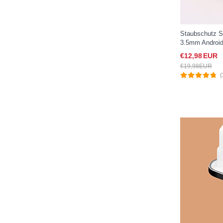
Staubschutz S
3.5mm Android 
Apple iPad Ne
€12,
98
EUR
€19,
98
EUR
(