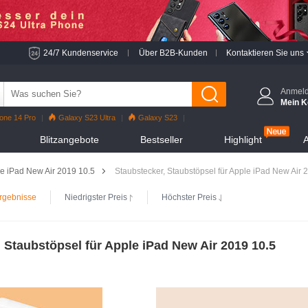
24/7 Kundenservice
Über B2B-Kunden
Kontaktieren Sie uns
Anmel
Mein K
one 14 Pro
Galaxy S23 Ultra
Galaxy S23
o
iPhone 13 Pro
Reno7 Pro
Galaxy S22
Blitzangebote
Bestseller
Highlight
A
hone 12 Pro Max
Mi 11
e iPad New Air 2019 10.5
Staubstecker, Staubstöpsel für Apple iPad New Air 
rgebnisse
Niedrigster Preis
Höchster Preis
 Staubstöpsel für Apple iPad New Air 2019 10.5