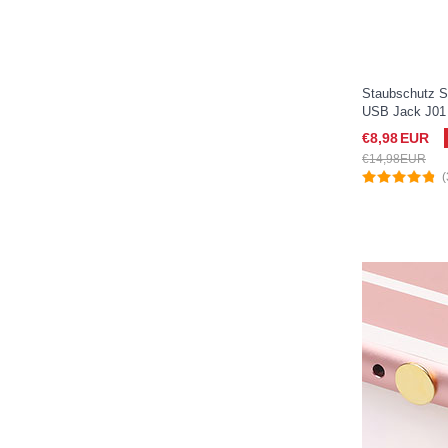
Staubschutz S
USB Jack J01 
(2019) 10.5 Sil
€8,
98
EUR
€14,
98
EUR
(