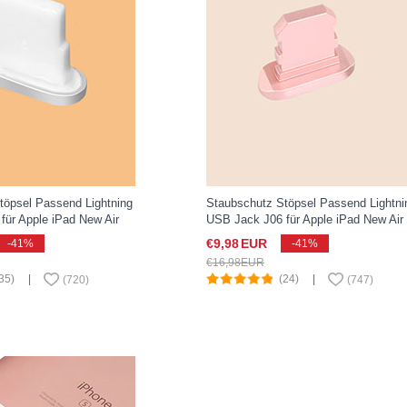
töpsel Passend Lightning
Staubschutz Stöpsel Passend Lightni
für Apple iPad New Air
USB Jack J06 für Apple iPad New Air
ber
(2019) 10.5 Rosegold
€9,
98
EUR
-41%
-41%
€16,
98
EUR
35)
|
(24)
|
(
720
)
(
747
)