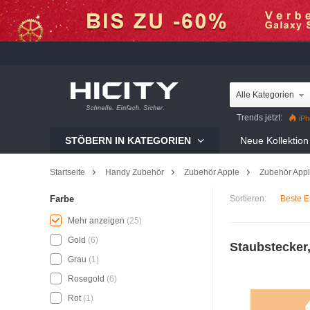
Alle Kategorien
Trends jetzt:
iPh
Mi 12 Pro
Reno8 Pr
STÖBERN IN KATEGORIEN
Neue Kollektion
Galaxy S22 Ultra
iP
Startseite
Handy Zubehör
Zubehör Apple
Zubehör Appl
Sortieren:
Beste E
Farbe
Mehr anzeigen
(25)
Gold
(6)
Staubstecker,
Grau
(1)
Rosegold
(6)
Rot
(1)