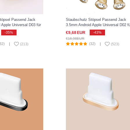
töpsel Passend Jack
Staubschutz Stöpsel Passend Jack
Apple Universal D03 für
3.5mm Android Apple Universal D02 fü
w Air 2019 10.5 Gold
Apple iPad New Air 2019 10.5 Gold
€9,
68
EUR
-35%
-43%
€16,
98
EUR
32)
|
(32)
|
(
213
)
(
523
)