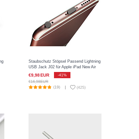
ng
Staubschutz Stöpsel Passend Lightning
USB Jack J02 für Apple iPad New Air
(2019) 10.5 Schwarz
€9,
98
EUR
-41%
€16,
98
EUR
(19)
|
(
425
)