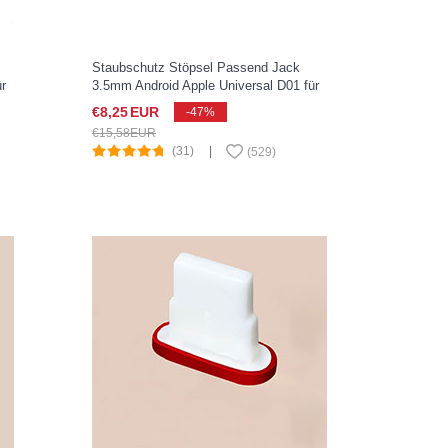
Staubschutz Stöpsel Passend Jack
r
3.5mm Android Apple Universal D01 für
Apple iPad New Air 2019 10.5 Blau
€8,
25
EUR
-47%
€15,
58
EUR
(31)
|
(
529
)