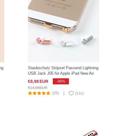
ng
Staubschutz Stöpsel Passend Lightning
USB Jack J05 für Apple iPad New Air
(2019) 10.5 Gold
€8,
98
EUR
-40%
€14,
98
EUR
(25)
|
(
532
)