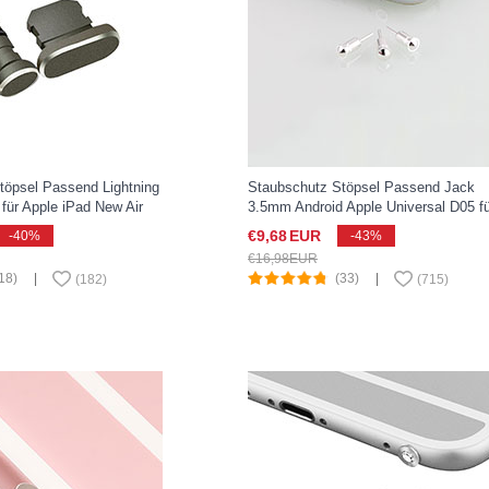
töpsel Passend Lightning
Staubschutz Stöpsel Passend Jack
für Apple iPad New Air
3.5mm Android Apple Universal D05 fü
chwarz
Apple iPad New Air 2019 10.5 Silber
€9,
68
EUR
-40%
-43%
€16,
98
EUR
18)
|
(33)
|
(
182
)
(
715
)