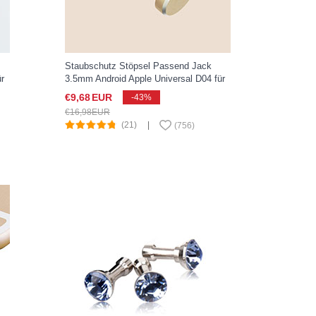
Staubschutz Stöpsel Passend Jack
r
3.5mm Android Apple Universal D04 für
Apple iPad New Air 2019 10.5 Gold
€9,
68
EUR
-43%
€16,
98
EUR
(21)
|
(
756
)